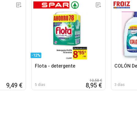
-12%
Flota - detergente
COLÓN De
10,58 €
9,49 €
8,95 €
5 días
3 días