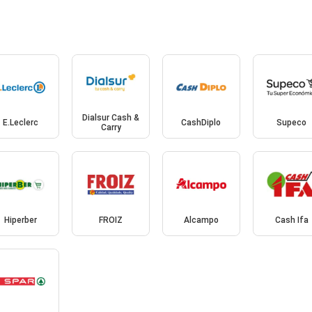
Dialsur Cash &
E.Leclerc
CashDiplo
Supeco
Carry
Hiperber
FROIZ
Alcampo
Cash Ifa