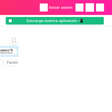
Iniciar sesión
Descarga nuestra aplicación 📲
Formil
Colon
Colònia
Fragadis
Lagarto