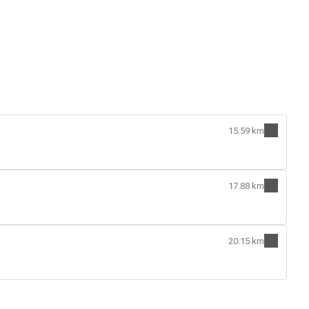
15.59 km
17.88 km
20.15 km