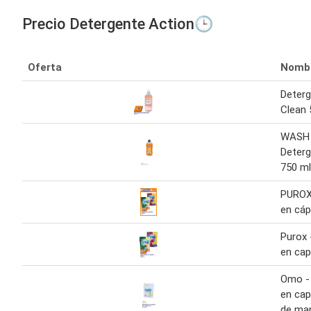
Precio Detergente Action🕒
Oferta
Nomb
Deter
Clean 
WASH
Deterg
750 ml
PUROX
en cáp
Purox 
en cap
Omo -
en cap
de ma