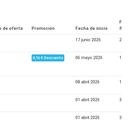
Fech
o de oferta
Promoción
Fecha de inicio
final
17 junio 2026
23 ju
06 mayo 2026
12 ma
0,16 € Descuento
08 abril 2026
14 abr
01 abril 2026
30 abr
01 abril 2026
30 abr