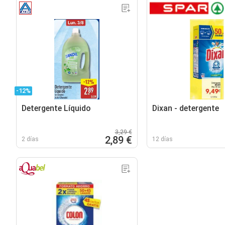
-12%
Detergente Líquido
Dixan - detergente
3,29 €
2,89 €
2 días
12 días