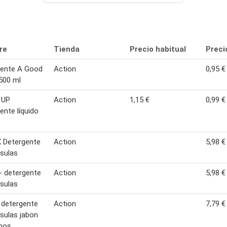
re
Tienda
Precio habitual
Preci
gente A Good
Action
0,95 €
500 ml
 UP
Action
1,15 €
0,99 €
ente líquido
 Detergente
Action
5,98 €
sulas
- detergente
Action
5,98 €
sulas
 detergente
Action
7,79 €
sulas jabon
nos