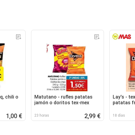
, chili o
Matutano - rufles patatas
Lay's - te
jamón o doritos tex-mex
patatas fr
1,00 €
2,99 €
23 horas
18 días