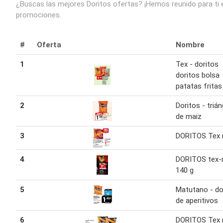
¿Buscas las mejores Doritos ofertas? ¡Hemos reunido para ti e
promociones.
#
Oferta
Nombre
1
Tex - doritos
doritos bolsa
patatas fritas
2
Doritos - triá
de maiz
3
DORITOS Tex
4
DORITOS tex
140 g
5
Matutano - do
de aperitivos
6
DORITOS Tex