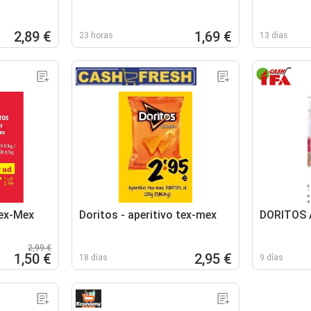
2,89 €
1,69 €
23 horas
13 días
ex-Mex
Doritos - aperitivo tex-mex
DORITOS A
2,99 €
1,50 €
2,95 €
18 días
9 días