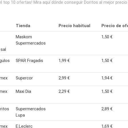
l top 10 ofertas! Mira aquí dónde conseguir Doritos al mejor preci
Tienda
Precio habitual
Precio de of
Maskom
1,50 €
Supermercados
 sal
ngulos
SPAR Fragadis
1,99 €
1,50 €
 mex
Supercor
2,99 €
1,94 €
-mex
Maxi Dia
2,29 €
1,50 €
ritos
Supermercados
2,89 €
Lupa
 mex
E.Leclerc
1,69 €