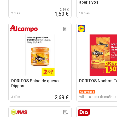
aperitivos
2,29 €
1,50 €
2 días
10 días
DORITOS Salsa de queso
DORITOS Nachos T
Dippas
Casi válido
2,69 €
3 días
Válido a partir de mañana