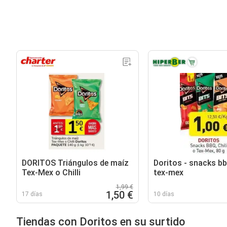
DORITOS Triángulos de maíz
Doritos - snacks bbq
Tex-Mex o Chilli
tex-mex
1,99 €
1,50 €
17 días
10 días
Tiendas con Doritos en su surtido