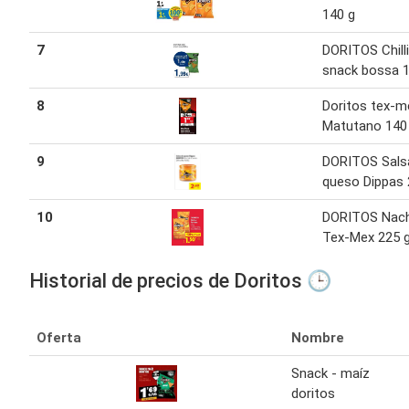
140 g
7
DORITOS Chilli
snack bossa 1
8
Doritos tex-m
Matutano 140
9
DORITOS Sals
queso Dippas 
10
DORITOS Nac
Tex-Mex 225 
Historial de precios de Doritos 🕒
Oferta
Nombre
Snack - maíz
doritos