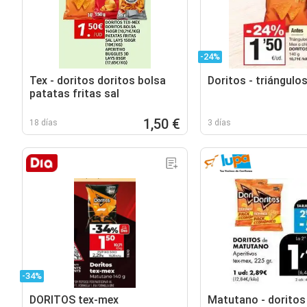
-24%
Tex - doritos doritos bolsa
Doritos - triángulo
patatas fritas sal
1,50 €
18 días
3 días
-34%
DORITOS tex-mex
Matutano - doritos