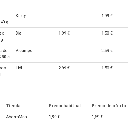
Keisy
1,99 €
40 g
ex
Dia
1,99 €
1,50 €
 g
a de
Alcampo
2,69 €
280 g
hos
Lidl
2,99 €
1,50 €
g
Tienda
Precio habitual
Precio de oferta
AhorraMas
1,99 €
1,69 €