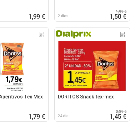
1,99 €
1,99 €
1,50 €
2 días
peritivos Tex Mex
DORITOS Snack tex-mex
2,89 €
1,79 €
1,45 €
24 días