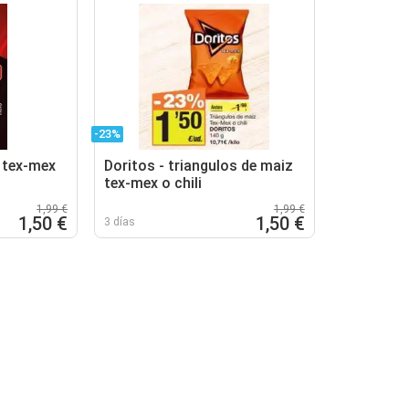
-23%
 tex-mex
Doritos - triangulos de maiz
tex-mex o chili
1,99 €
1,99 €
1,50 €
1,50 €
3 días