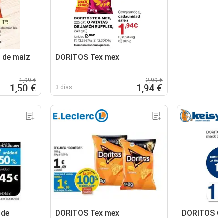
s de maiz
DORITOS Tex mex
1,99 €
2,99 €
1,50 €
1,94 €
3 días
 de
DORITOS Tex mex
DORITOS C