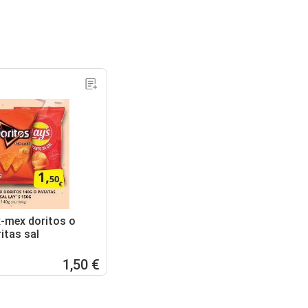
x-mex doritos o
itas sal
1,50 €