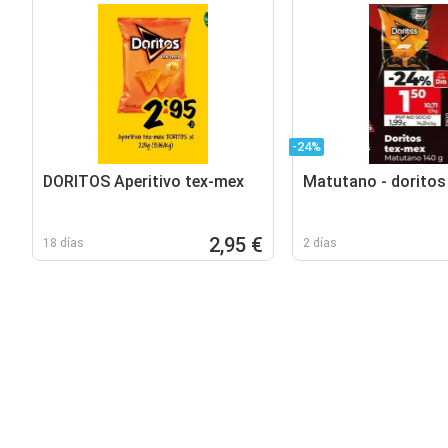
-24%
DORITOS Aperitivo tex-mex
Matutano - doritos
2,95 €
18 días
2 días