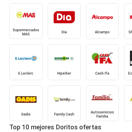
Supermercados
Dia
Alcampo
S
MAS
E.Leclerc
Hiperber
Cash Ifa
E
Autoservicios
Gadis
Family Cash
Familia
Top 10 mejores Doritos ofertas