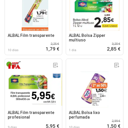
ALBAL Film transparente
ALBAL Bolsa Zipper
multiuso
2,25 €
3,20 €
1,79 €
2,85 €
10 días
1 día
ALBAL Film transparente
ALBAL Bolsa lixo
profesional
perfumada
2,99 €
5,95 €
1,50 €
9 días
10 días