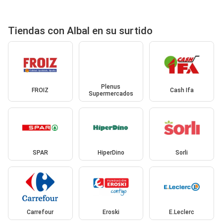
Tiendas con Albal en su surtido
Plenus
FROIZ
Cash Ifa
Supermercados
SPAR
HiperDino
Sorli
Carrefour
Eroski
E.Leclerc