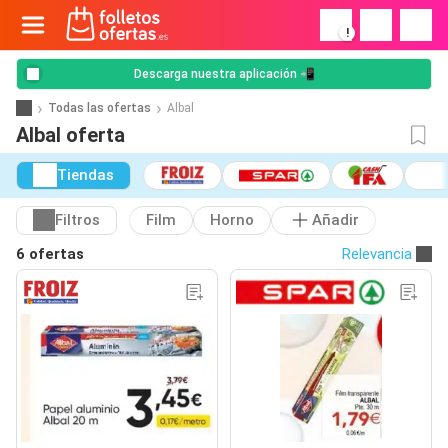
!
Descarga nuestra aplicación 📲
Todas las ofertas
Albal
Albal oferta
Tiendas
Filtros
Film
Horno
Añadir
6 ofertas
Relevancia