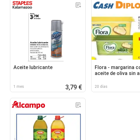
Aceite lubricante
Flora - margarina c
aceite de oliva sin 
palma
3,79 €
1 mes
20 días