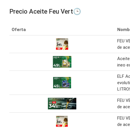
Precio Aceite Feu Vert🕒
Oferta
Nomb
FEU V
de ace
Aceite
ineo e
ELF Ac
evolut
LITRO
FEU V
de ace
FEU V
de ace