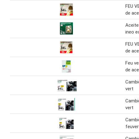
FEU V
de ace
Aceite
ineo e
FEU V
de ace
Feu ve
de ace
Cambio
vert
Cambio
vert
Cambio
feuver
Cambio