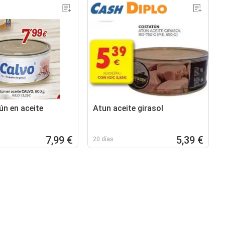
n en aceite
Atun aceite girasol
7,99 €
5,39 €
20 días