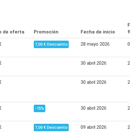
Fech
o de oferta
Promoción
Fecha de inicio
final
€
28 mayo 2026
01 jul
7,00 € Descuento
€
30 abril 2026
27 ma
€
30 abril 2026
27 ma
€
30 abril 2026
27 ma
-15%
€
09 abril 2026
29 abr
7,00 € Descuento