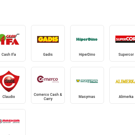
Cash Ifa
Gadis
HiperDino
Supercor
Comerco Cash &
Claudio
Masymas
Alimerka
Carry