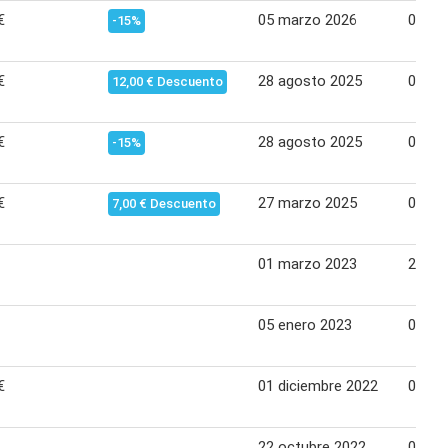
€
05 marzo 2026
08 abr
-15%
€
28 agosto 2025
01 oc
12,00 € Descuento
€
28 agosto 2025
01 oc
-15%
€
27 marzo 2025
09 abr
7,00 € Descuento
01 marzo 2023
26 ma
05 enero 2023
01 fe
€
01 diciembre 2022
04 en
22 octubre 2022
09 no