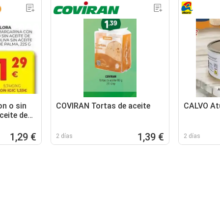
on o sin
COVIRAN Tortas de aceite
CALVO Atú
aceite de
1,29 €
1,39 €
2 días
2 días