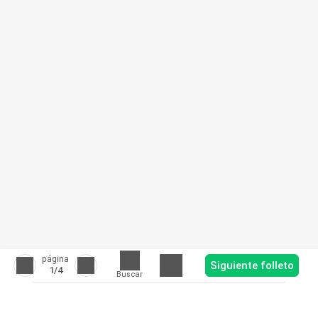
página
Siguiente folleto
1
/4
Buscar