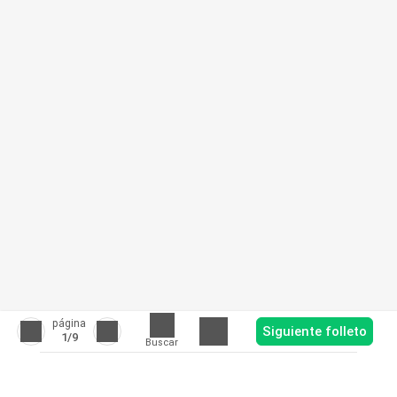
página
Siguiente folleto
1
/9
Buscar