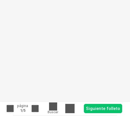
página
Siguiente folleto
1
/5
Buscar