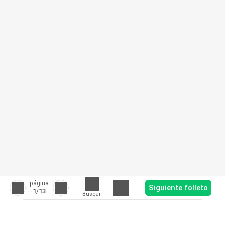
página
Siguiente folleto
1
/13
Buscar