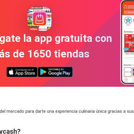
gate la app gratuita con
ás de 1650 tiendas
del mercado para darte una experiencia culinaria única gracias a su
lycash?