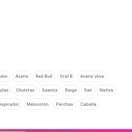
ador
Aceite
Red Bull
Oral B
Aceite oliva
ulas
Chuletas
Saamix
Beige
San
Nativa
Aspirador
Melocotón
Perchas
Caballa