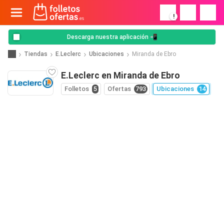
!
Descarga nuestra aplicación 📲
Tiendas
E.Leclerc
Ubicaciones
Miranda de Ebro
E.Leclerc en Miranda de Ebro
Folletos
5
Ofertas
793
Ubicaciones
14