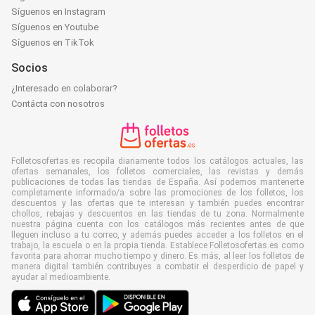
Síguenos en Instagram
Síguenos en Youtube
Síguenos en TikTok
Socios
¿Interesado en colaborar?
Contácta con nosotros
Folletosofertas.es recopila diariamente todos los catálogos actuales, las
ofertas semanales, los folletos comerciales, las revistas y demás
publicaciones de todas las tiendas de España. Así podemos mantenerte
completamente informado/a sobre las promociones de los folletos, los
descuentos y las ofertas que te interesan y también puedes encontrar
chollos, rebajas y descuentos en las tiendas de tu zona. Normalmente
nuestra página cuenta con los catálogos más recientes antes de que
lleguen incluso a tu correo, y además puedes acceder a los folletos en el
trabajo, la escuela o en la propia tienda. Establece Folletosofertas.es como
favorita para ahorrar mucho tiempo y dinero. Es más, al leer los folletos de
manera digital también contribuyes a combatir el desperdicio de papel y
ayudar al medioambiente.