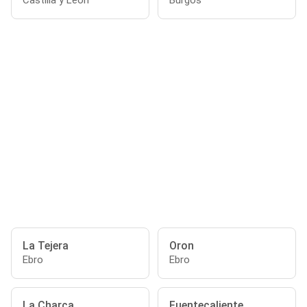
Castilla y León
Burgos
La Tejera
Oron
Ebro
Ebro
La Charca
Fuentecaliente