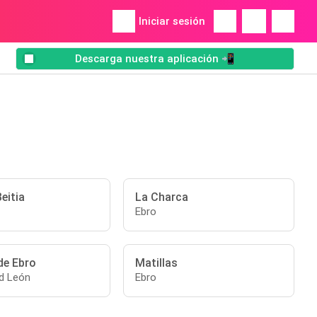
Iniciar sesión
Descarga nuestra aplicación 📲
Beitia
La Charca
Ebro
de Ebro
Matillas
nd León
Ebro