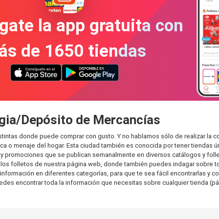
gate la app gratuita con
ás de 1650 tiendas
egia/Depósito de Mercancías
stintas donde puede comprar con gusto. Y no hablamos sólo de realizar la 
 o menaje del hogar. Esta ciudad también es conocida por tener tiendas ún
y promociones que se publican semanalmente en diversos catálogos y folle
os folletos de nuestra página web, donde también puedes indagar sobre tod
ormación en diferentes categorías, para que te sea fácil encontrarlas y com
uedes encontrar toda la información que necesitas sobre cualquier tienda (pá