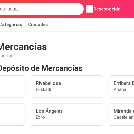
Desconocida
Categorías
Ciudades
 Mercancías
cancías.
/Depósito de Mercancías
Rivabellosa
Erribera 
Euskadi
Añana
Los Ángeles
Miranda 
Ebro
Castile a