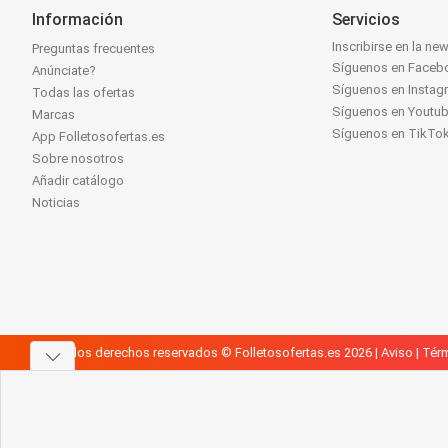
Información
Servicios
Inscribirse en la new
Preguntas frecuentes
Síguenos en Faceb
Anúnciate?
Síguenos en Instag
Todas las ofertas
Síguenos en Youtu
Marcas
Síguenos en TikTo
App Folletosofertas.es
Sobre nosotros
Añadir catálogo
Noticias
Todos los derechos reservados © Folletosofertas.es 2026 |
Aviso
|
Térm