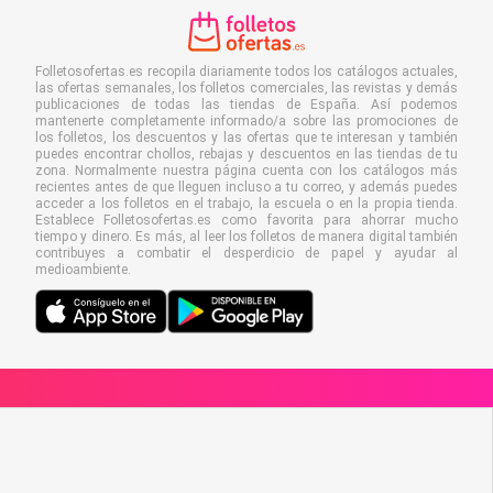
Folletosofertas.es recopila diariamente todos los catálogos actuales,
las ofertas semanales, los folletos comerciales, las revistas y demás
publicaciones de todas las tiendas de España. Así podemos
mantenerte completamente informado/a sobre las promociones de
los folletos, los descuentos y las ofertas que te interesan y también
puedes encontrar chollos, rebajas y descuentos en las tiendas de tu
zona. Normalmente nuestra página cuenta con los catálogos más
recientes antes de que lleguen incluso a tu correo, y además puedes
acceder a los folletos en el trabajo, la escuela o en la propia tienda.
Establece Folletosofertas.es como favorita para ahorrar mucho
tiempo y dinero. Es más, al leer los folletos de manera digital también
contribuyes a combatir el desperdicio de papel y ayudar al
medioambiente.