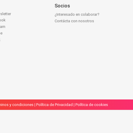
Socios
sletter
¿Interesado en colaborar?
ook
Contácta con nosotros
ram
be
k
inos y condiciones
|
Política de Privacidad
|
Política de cookies