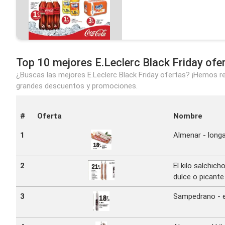
Top 10 mejores E.Leclerc Black Friday ofe
¿Buscas las mejores E.Leclerc Black Friday ofertas? ¡Hemos reu
grandes descuentos y promociones.
#
Oferta
Nombre
1
Almenar - long
2
El kilo salchich
dulce o picante
3
Sampedrano - el