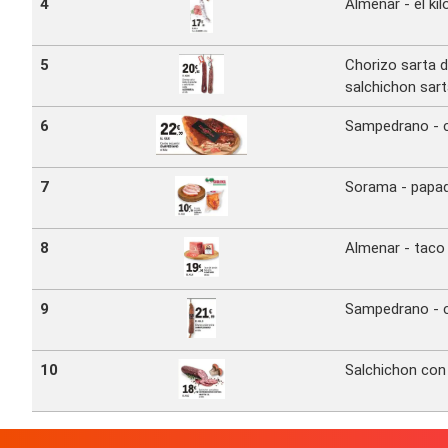
4
Almenar - el kil
5
Chorizo sarta d
salchichon sar
6
Sampedrano - 
7
Sorama - papa
8
Almenar - taco
9
Sampedrano - c
10
Salchichon con 