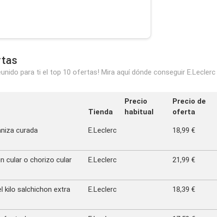
rtas
nido para ti el top 10 ofertas! Mira aquí dónde conseguir E.Leclerc
Precio
Precio de
Tienda
habitual
oferta
aniza curada
E.Leclerc
18,99 €
on cular o chorizo cular
E.Leclerc
21,99 €
 kilo salchichon extra
E.Leclerc
18,39 €