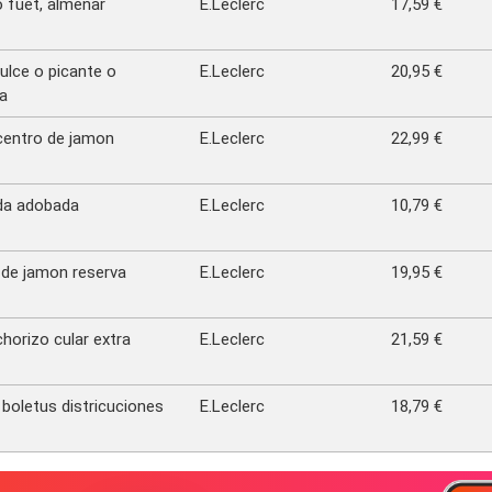
o fuet, almenar
E.Leclerc
17,59 €
ulce o picante o
E.Leclerc
20,95 €
ta
centro de jamon
E.Leclerc
22,99 €
da adobada
E.Leclerc
10,79 €
 de jamon reserva
E.Leclerc
19,95 €
horizo cular extra
E.Leclerc
21,59 €
boletus districuciones
E.Leclerc
18,79 €