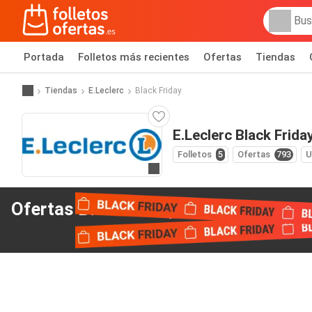
Portada
Folletos más recientes
Ofertas
Tiendas
Tiendas
E.Leclerc
Black Friday
E.Leclerc Black Frida
Folletos
5
Ofertas
793
U
Ir a la web
Ofertas Black Friday
de E.Leclerc