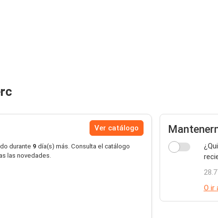
erc
Mantener
Ver catálogo
¿Qui
ido durante
9
día(s) más. Consulta el catálogo
das las novedades.
reci
28.7
O ir