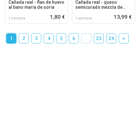
Cañada real - flan de huevo
Cañada real - queso
al bano maria de soria
semicurado mezcla de
soria
1,80 €
13,99 €
1 semana
1 semana
1
2
3
4
5
6
...
23
24
>