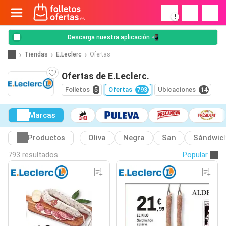
!
Descarga nuestra aplicación 📲
Tiendas
E.Leclerc
Ofertas
Ofertas de E.Leclerc.
Folletos
5
Ofertas
793
Ubicaciones
14
Marcas
Productos
Oliva
Negra
San
Sándwic
793 resultados
Popular