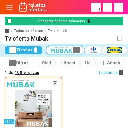
!
Descarga nuestra aplicación 📲
Todas las ofertas
Tv
Mubak
Tv oferta Mubak
Tiendas
1
Filtros
Oled
Hitachi
Hd
Añadir
1 de
100 ofertas
Relevancia
-20%