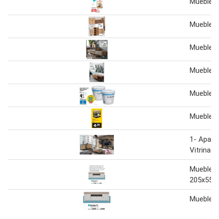
Mueble t
Mueble t
Mueble t
Mueble t
Mueble t
Mueble t
1- Aparad
Vitrina 3
Mueble T
205x55x
Mueble t