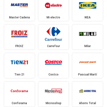
Master Cadena
Mi electro
IKEA
FROIZ
Carrefour
Milar
Tien 21
Costco
Pascual Martí
Conforama
Microsshop
Ahorro Total