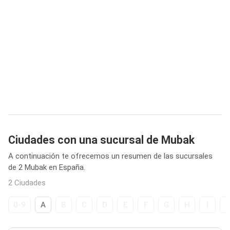
Ciudades con una sucursal de Mubak
A continuación te ofrecemos un resumen de las sucursales
de 2 Mubak en España.
2 Ciudades
0-9
A
B
C
D
E
F
G
H
I