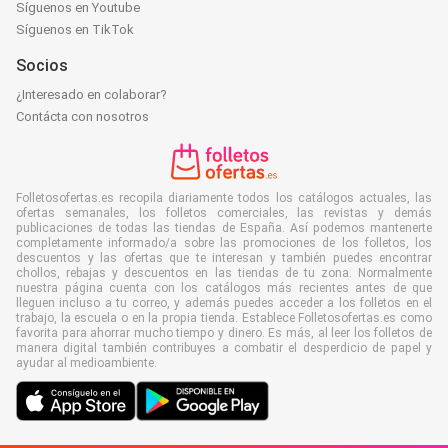
Síguenos en Youtube
Síguenos en TikTok
Socios
¿Interesado en colaborar?
Contácta con nosotros
Folletosofertas.es recopila diariamente todos los catálogos actuales, las
ofertas semanales, los folletos comerciales, las revistas y demás
publicaciones de todas las tiendas de España. Así podemos mantenerte
completamente informado/a sobre las promociones de los folletos, los
descuentos y las ofertas que te interesan y también puedes encontrar
chollos, rebajas y descuentos en las tiendas de tu zona. Normalmente
nuestra página cuenta con los catálogos más recientes antes de que
lleguen incluso a tu correo, y además puedes acceder a los folletos en el
trabajo, la escuela o en la propia tienda. Establece Folletosofertas.es como
favorita para ahorrar mucho tiempo y dinero. Es más, al leer los folletos de
manera digital también contribuyes a combatir el desperdicio de papel y
ayudar al medioambiente.