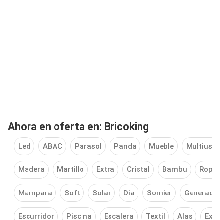
Ahora en oferta en: Bricoking
Led
ABAC
Parasol
Panda
Mueble
Multiuso
Madera
Martillo
Extra
Cristal
Bambu
Ropa
Mampara
Soft
Solar
Dia
Somier
Generado
Escurridor
Piscina
Escalera
Textil
Alas
Exte