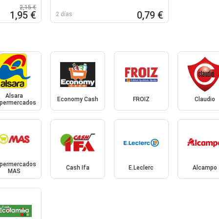
2,15 €
1,95 €
0,79 €
2 días
Alsara
Economy Cash
FROIZ
Claudio
permercados
permercados
Cash Ifa
E.Leclerc
Alcampo
MAS