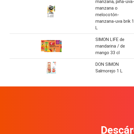
manzana, piña-uva
manzana o
melocotón-
manzana-uva brik 1
L
SIMON LIFE de
mandarina / de
mango 33 cl
DON SIMON
Salmorejo 1 L
Descár