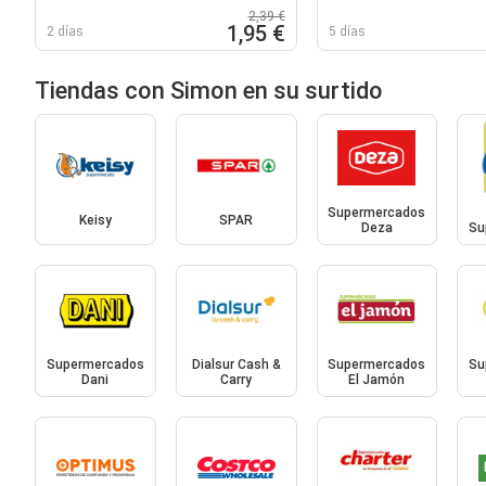
2,39 €
1,95 €
2 días
5 días
Tiendas con Simon en su surtido
Supermercados
Keisy
SPAR
Deza
Su
Supermercados
Dialsur Cash &
Supermercados
Su
Dani
Carry
El Jamón