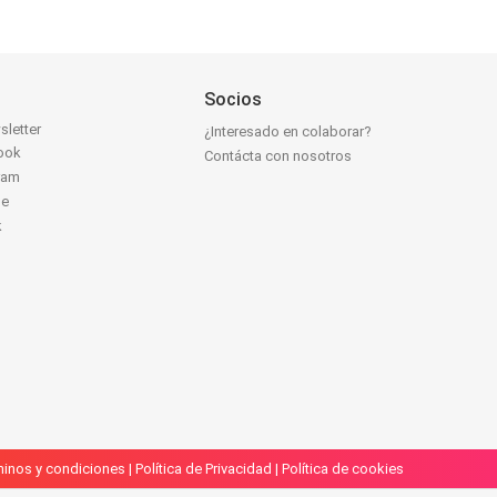
Socios
sletter
¿Interesado en colaborar?
ook
Contácta con nosotros
ram
be
k
inos y condiciones
|
Política de Privacidad
|
Política de cookies