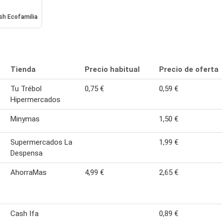
sh Ecofamilia
Tienda
Precio habitual
Precio de oferta
Tu Trébol
0,75 €
0,59 €
Hipermercados
Minymas
1,50 €
Supermercados La
1,99 €
Despensa
AhorraMas
4,99 €
2,65 €
Cash Ifa
0,89 €