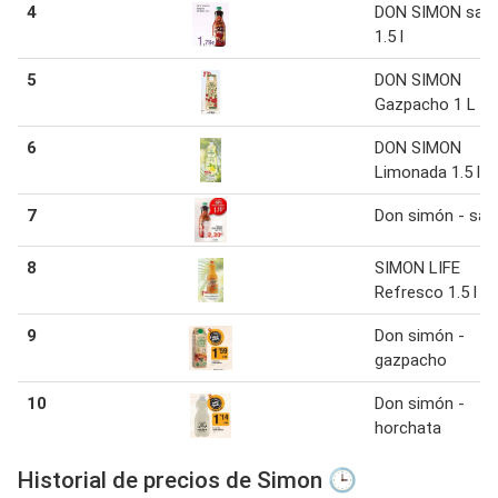
4
DON SIMON sang
1.5 l
5
DON SIMON
Gazpacho 1 L
6
DON SIMON
Limonada 1.5 l
7
Don simón - san
8
SIMON LIFE
Refresco 1.5 l
9
Don simón -
gazpacho
10
Don simón -
horchata
Historial de precios de Simon 🕒