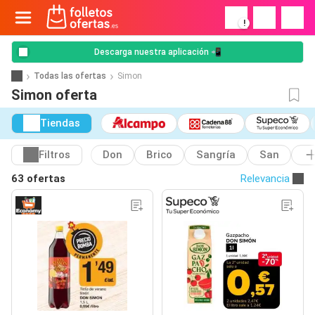
!
Descarga nuestra aplicación 📲
Todas las ofertas
Simon
Simon oferta
Tiendas
Filtros
Don
Brico
Sangría
San
63 ofertas
Relevancia