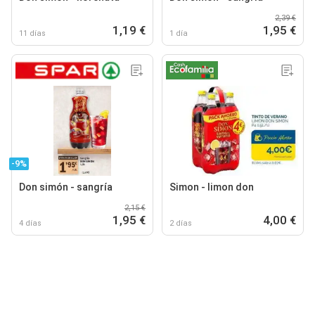
2,39 €
1,19 €
1,95 €
11 días
1 día
-9%
Don simón - sangría
Simon - limon don
2,15 €
1,95 €
4,00 €
4 días
2 días