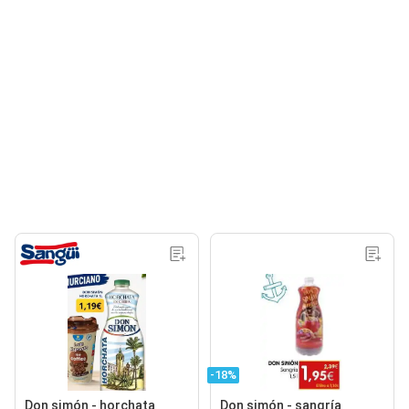
-18%
Don simón - horchata
Don simón - sangría