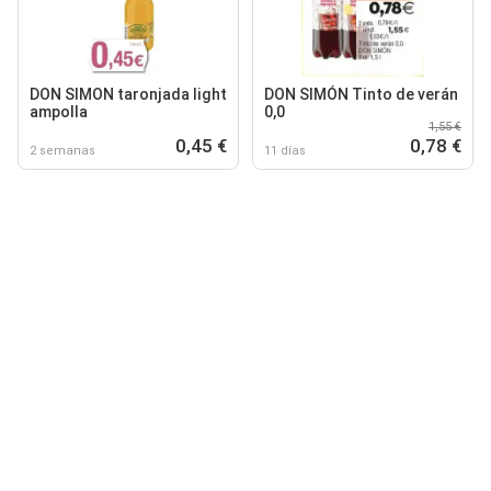
DON SIMON taronjada light
DON SIMÓN Tinto de verán
ampolla
0,0
1,55 €
0,45 €
0,78 €
2 semanas
11 días