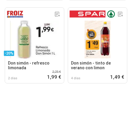
-20%
Don simón - refresco
Don simón - tinto de
limonada
verano con limon
2,25 €
1,99 €
1,49 €
2 días
4 días