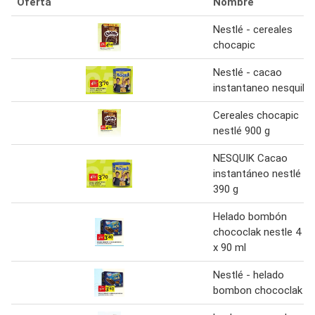
Oferta
Nombre
Nestlé - cereales
chocapic
Nestlé - cacao
instantaneo nesquik
Cereales chocapic
nestlé 900 g
NESQUIK Cacao
instantáneo nestlé
390 g
Helado bombón
chococlak nestle 4
x 90 ml
Nestlé - helado
bombon chococlak