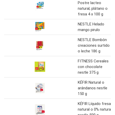
Postre lacteo
natural, plátano o
fresa 4 x 100 g
NESTLE Helado
mango pirulo
NESTLE Bombón
creaciones surtido
o leche 186 g
FITNESS Cereales
con chocolate
nestle 375 g
KÉFIR Natural o
arándanos nestle
150 g
KÉFIR Líquido fresa,
natural o 0% natural
nestle 500 g