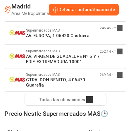
Madrid
Detectar automáticamente
Area Metropolitana
246.46 km
Supermercados MAS
AV. EUROPA, 1 06420 Castuera
Supermercados MAS
252.14 km
AV. VIRGEN DE GUADALUPE Nº 5 Y 7
EDIF. EXTREMADURA 10001
Cáceres
Supermercados MAS
269.34 km
CTRA. DON BENITO, 4 06470
Guareña
Todas las ubicaciones
Precio Nestle Supermercados MAS🕒