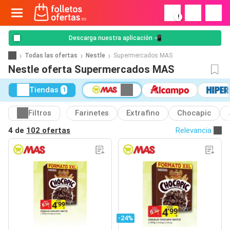
!
Descarga nuestra aplicación 📲
Todas las ofertas
Nestle
Supermercados MAS
Nestle oferta Supermercados MAS
Tiendas
1
Filtros
Farinetes
Extrafino
Chocapic
4 de
102 ofertas
Relevancia
-24%