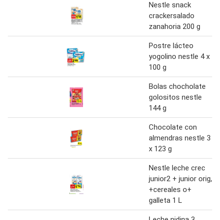
Nestle snack
crackersalado
zanahoria 200 g
Postre lácteo
yogolino nestle 4 x
100 g
Bolas chocholate
golositos nestle
144 g
Chocolate con
almendras nestle 3
x 123 g
Nestle leche crec
junior2 + junior orig,
+cereales o+
galleta 1 L
Leche nidina 3