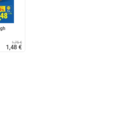
igh
1,75 €
1,48 €