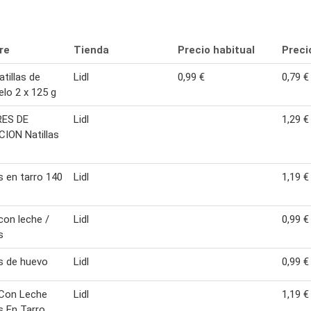
re
Tienda
Precio habitual
Preci
atillas de
Lidl
0,99 €
0,79 €
lo 2 x 125 g
ES DE
Lidl
1,29 €
ION Natillas
as en tarro 140
Lidl
1,19 €
con leche /
Lidl
0,99 €
s
as de huevo
Lidl
0,99 €
 Con Leche
Lidl
1,19 €
as En Tarro