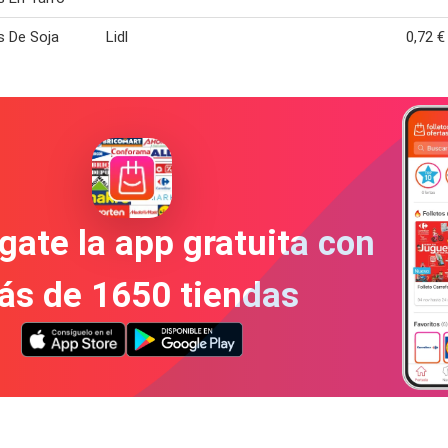
as De Soja
Lidl
0,72 €
gate la app gratuita con
ás de 1650 tiendas