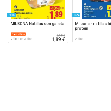
-13%
-15%
MILBONA Natillas con galleta
Milbona - natillas h
protein
Casi válido
2,18 €
1,89 €
Válido en 3 días
2 días