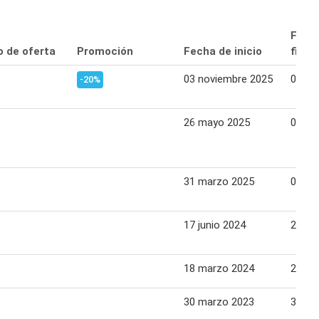
Fech
o de oferta
Promoción
Fecha de inicio
final
03 noviembre 2025
09 no
-20%
26 mayo 2025
01 ju
31 marzo 2025
06 abr
17 junio 2024
23 ju
18 marzo 2024
24 ma
30 marzo 2023
31 ma