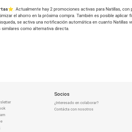
rtas
⭐️. Actualmente hay 2 promociones activas para Natillas, con pr
mizar el ahorro en la próxima compra. También es posible aplicar f
a búsqueda, se activa una notificación automática en cuanto Natilla
 similares como alternativa directa.
Socios
sletter
¿Interesado en colaborar?
ook
Contácta con nosotros
ram
be
k