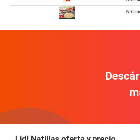
Natill
Descár
m
Lidl Natillas oferta y precio