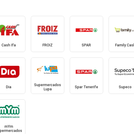
Cash Ifa
FROIZ
SPAR
Family Cas
Supermercados
Dia
Spar Tenerife
Supeco
Lupa
mYm
permercados