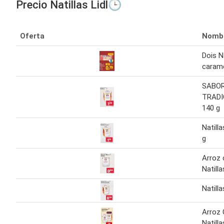
Precio Natillas Lidl🕒
Oferta
Nomb
Dois N
carame
SABOR
TRADIC
140 g
Natill
g
Arroz 
Natilla
Natill
Arroz
Natill