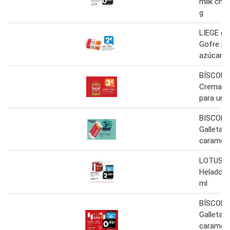
milk cho
g
LIEGE d
Gofre pe
azúcar 2
BÍSCOFF
Crema de
para unt
BISCOFF
Galletas
carameli
LOTUS B
Helado 
ml
BÍSCOFF
Galletas
carameli