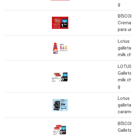
g
BÍSCOFF
Crema de
para unt
Lotus - 
galletas
milk cho
LOTUS D
Galletas
milk cho
g
Lotus - 
galletas
carameli
BÍSCOFF
Galletas