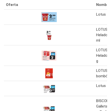
Oferta
Nombre
Lotus - 
LOTUS B
Helado, t
ml
LOTUS B
Helado 
g
LOTUS H
bombón 
Lotus - 
BISCOFF
Galletas