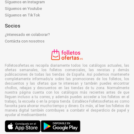
Síguenos en Instagram
Síguenos en Youtube
Síguenos en TikTok
Socios
¿Interesado en colaborar?
Contácta con nosotros
Folletosofertas.es recopila diariamente todos los catálogos actuales, las
ofertas semanales, los folletos comerciales, las revistas y demás
publicaciones de todas las tiendas de España. Así podemos mantenerte
completamente informado/a sobre las promociones de los folletos, los
descuentos y las ofertas que te interesan y también puedes encontrar
chollos, rebajas y descuentos en las tiendas de tu zona. Normalmente
nuestra página cuenta con los catálogos más recientes antes de que
lleguen incluso a tu correo, y además puedes acceder a los folletos en el
trabajo, la escuela o en la propia tienda. Establece Folletosofertas.es como
favorita para ahorrar mucho tiempo y dinero. Es más, al leer los folletos de
manera digital también contribuyes a combatir el desperdicio de papel y
ayudar al medioambiente.