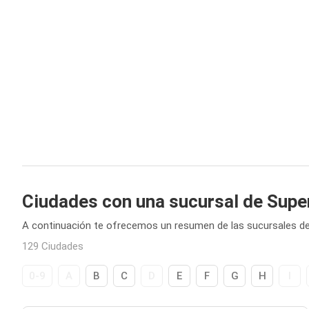
Ciudades con una sucursal de Sup
A continuación te ofrecemos un resumen de las sucursales d
129 Ciudades
0-9
A
B
C
D
E
F
G
H
I