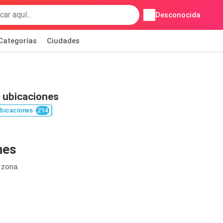
Desconocida
Categorías
Ciudades
 ubicaciones
bicaciones
214
nes
 zona.