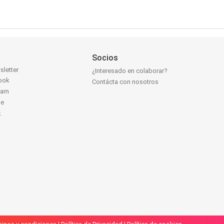
Socios
sletter
¿Interesado en colaborar?
ook
Contácta con nosotros
ram
be
k