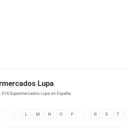
ermercados Lupa
e 214 Supermercados Lupa en España.
J
K
L
M
N
O
P
Q
R
S
T