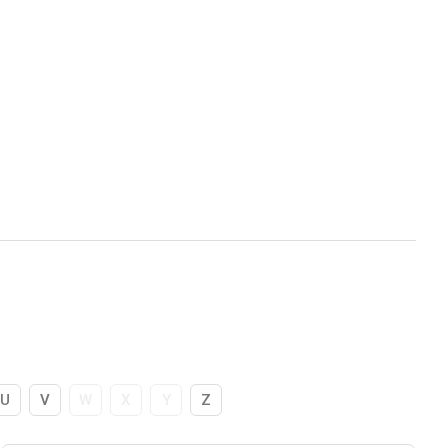
U
V
W
X
Y
Z