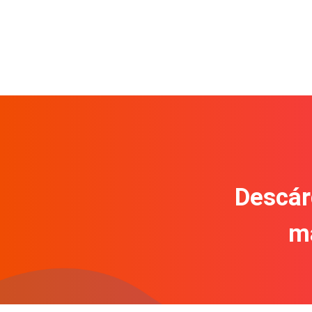
Descár
m