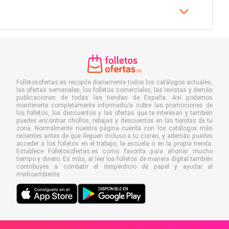
Folletosofertas.es recopila diariamente todos los catálogos actuales,
las ofertas semanales, los folletos comerciales, las revistas y demás
publicaciones de todas las tiendas de España. Así podemos
mantenerte completamente informado/a sobre las promociones de
los folletos, los descuentos y las ofertas que te interesan y también
puedes encontrar chollos, rebajas y descuentos en las tiendas de tu
zona. Normalmente nuestra página cuenta con los catálogos más
recientes antes de que lleguen incluso a tu correo, y además puedes
acceder a los folletos en el trabajo, la escuela o en la propia tienda.
Establece Folletosofertas.es como favorita para ahorrar mucho
tiempo y dinero. Es más, al leer los folletos de manera digital también
contribuyes a combatir el desperdicio de papel y ayudar al
medioambiente.