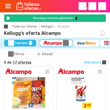
!
Descarga nuestra aplicación 📲
Todas las ofertas
Kellogg's
Alcampo
Kellogg's oferta Alcampo
Tiendas
1
Filtros
Añadir
5 de
17 ofertas
Relevancia