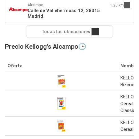
Alcampo
1.23 km
Calle de Vallehermoso 12, 28015
Madrid
Todas las ubicaciones
Precio Kellogg's Alcampo🕒
Oferta
Nombre
KELLOGG
Bizcochit
KELLOGG
Cereales
Classic 
KELLOGG
Cereales