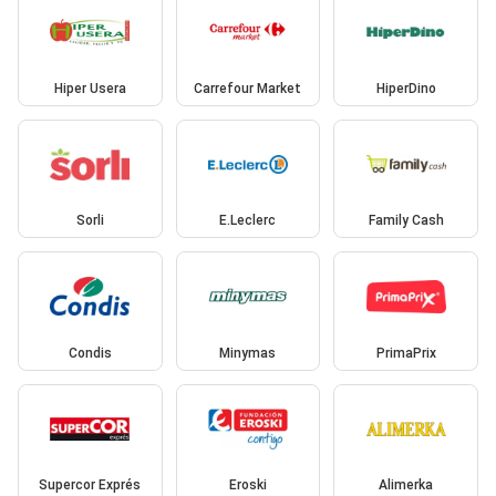
Hiper Usera
Carrefour Market
HiperDino
Sorli
E.Leclerc
Family Cash
Condis
Minymas
PrimaPrix
Supercor Exprés
Eroski
Alimerka