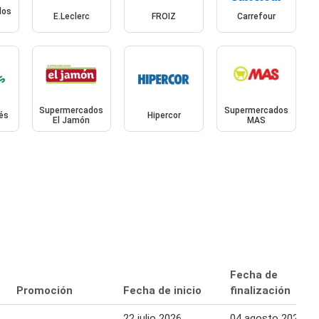
dos
E.Leclerc
FROIZ
Carrefour
Supermercados
Supermercados
lés
Hipercor
El Jamón
MAS
Fecha de
Promoción
Fecha de inicio
finalización
22 julio 2026
04 agosto 2026