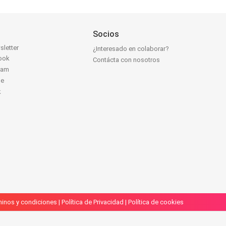
Socios
sletter
¿Interesado en colaborar?
ook
Contácta con nosotros
ram
be
k
inos y condiciones
|
Política de Privacidad
|
Política de cookies