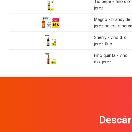
Tío pepe - fino d.o.
jerez
Magno - brandy de
jerez solera reserv
Sherry - vino d. o.
jerez fino
Fino quinta - vino
d.o. jerez
Descár