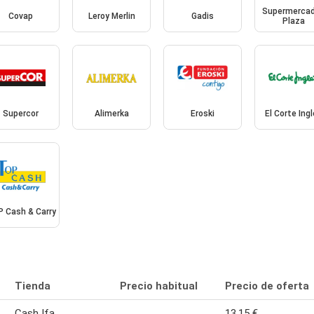
Supermerca
Covap
Leroy Merlin
Gadis
Plaza
Supercor
Alimerka
Eroski
El Corte Ing
 Cash & Carry
Tienda
Precio habitual
Precio de oferta
Cash Ifa
13,15 €