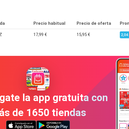
da
Precio habitual
Precio de oferta
Pro
Z
17,99 €
15,95 €
2,04
gate la app gratuita con
ás de 1650 tiendas