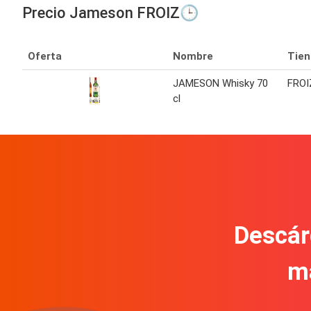
Precio Jameson FROIZ🕒
Oferta
Nombre
Tien
JAMESON Whisky 70
FROI
cl
Descár
m