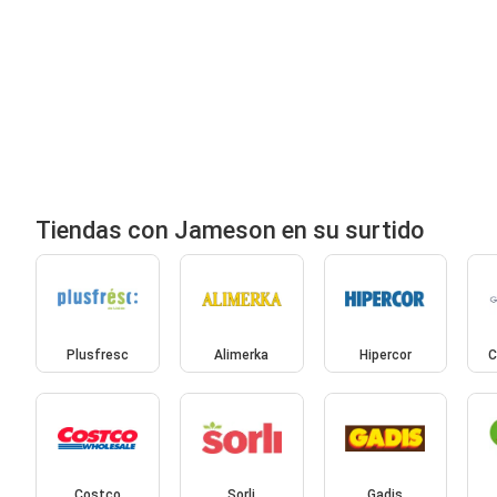
Tiendas con Jameson en su surtido
Plusfresc
Alimerka
Hipercor
C
Costco
Sorli
Gadis