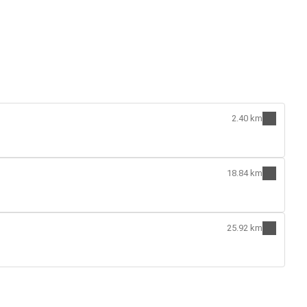
2.40 km
18.84 km
25.92 km