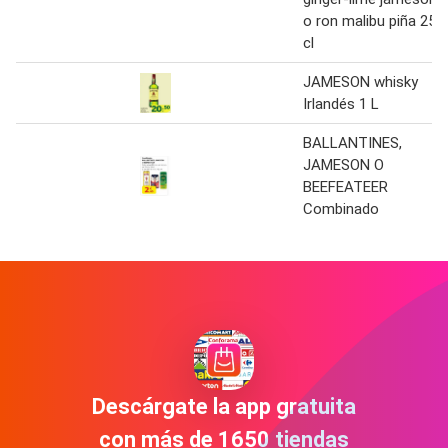
o ron malibu piña 25
cl
JAMESON whisky
Irlandés 1 L
BALLANTINES,
JAMESON O
BEEFEATEER
Combinado
Descárgate la app gratuita
con más de 1650 tiendas