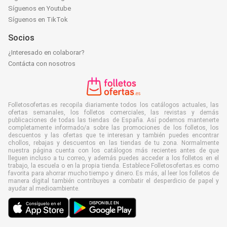
Síguenos en Youtube
Síguenos en TikTok
Socios
¿Interesado en colaborar?
Contácta con nosotros
Folletosofertas.es recopila diariamente todos los catálogos actuales, las
ofertas semanales, los folletos comerciales, las revistas y demás
publicaciones de todas las tiendas de España. Así podemos mantenerte
completamente informado/a sobre las promociones de los folletos, los
descuentos y las ofertas que te interesan y también puedes encontrar
chollos, rebajas y descuentos en las tiendas de tu zona. Normalmente
nuestra página cuenta con los catálogos más recientes antes de que
lleguen incluso a tu correo, y además puedes acceder a los folletos en el
trabajo, la escuela o en la propia tienda. Establece Folletosofertas.es como
favorita para ahorrar mucho tiempo y dinero. Es más, al leer los folletos de
manera digital también contribuyes a combatir el desperdicio de papel y
ayudar al medioambiente.