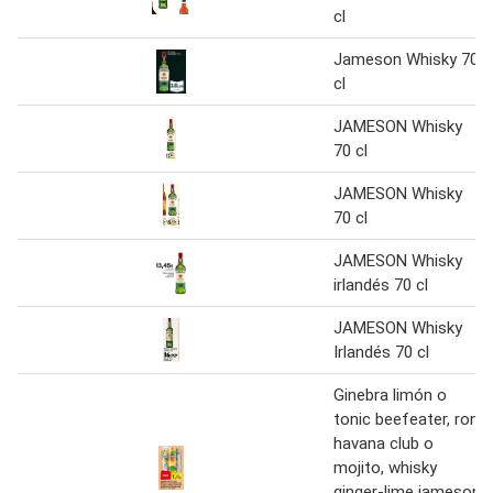
cl
Jameson Whisky 70
cl
JAMESON Whisky
70 cl
JAMESON Whisky
70 cl
JAMESON Whisky
irlandés 70 cl
JAMESON Whisky
Irlandés 70 cl
Ginebra limón o
tonic beefeater, ron
havana club o
mojito, whisky
ginger-lime jameson