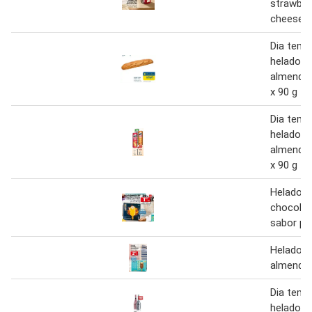
strawber
cheesec
Dia temp
helado 
almendra
x 90 g
Dia temp
helado 
almendra
x 90 g
Helado 
chocolat
sabor pa
Helado 
almendr
Dia temp
helado d