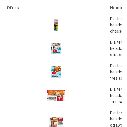
Oferta
Nombre
Dia temp
helado d
cheesec
Dia temp
helado d
stracciat
Dia temp
helado c
tres sab
Dia temp
helado c
tres sab
Dia temp
helado d
strawber