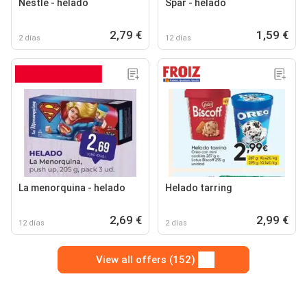
Nestlé - helado
Spar - helado
2,79 €
1,59 €
2 días
12 días
La menorquina - helado
Helado tarring
2,69 €
2,99 €
12 días
2 días
View all offers (152)