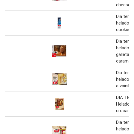
cheesec
Dia temp
helado c
cookies
Dia temp
helado 
galleta
carameli
Dia temp
helado c
a vainilla
DIA TEM
Helado 
crocante
Dia temp
helado d