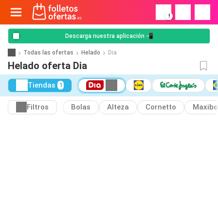
!
Descarga nuestra aplicación 📲
Todas las ofertas
Helado
Dia
Helado oferta Dia
Tiendas
1
Filtros
Bolas
Alteza
Cornetto
Maxib