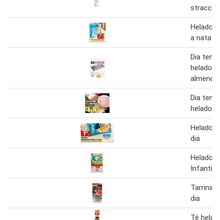
stracciat
Helados 
a nata
Dia temp
helado b
almendr
Dia temp
helado v
Helado s
dia
Helado L
Infantil 
Tarrina 
dia
Té helad