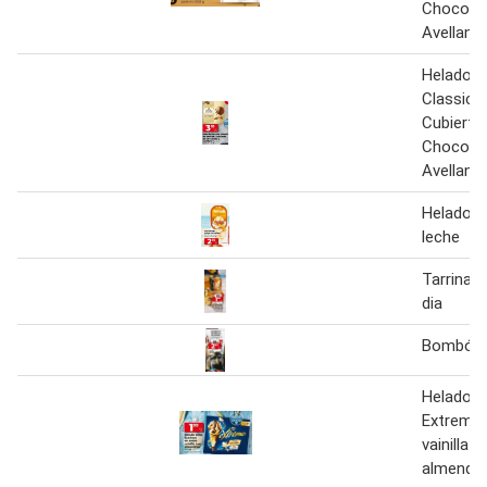
Chocolat
Avellana
Helado R
Classic 
Cubierto
Chocolat
Avellana
Helado d
leche
Tarrina 
dia
Bombón 
Helado 
Extreme 
vainilla c
almendr