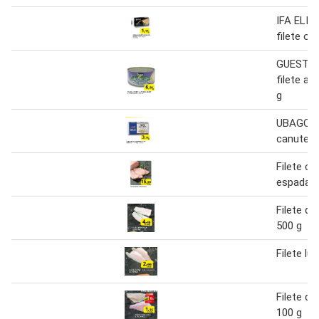
IFA ELIG
filete oli
GUEST C
filete a.
g
UBAGO Fi
canutera 
Filete ce
espada 1
Filete de
500 g
Filete lub
Filete de
100 g