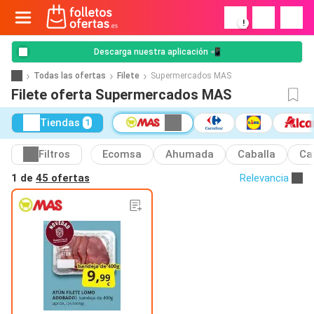
!
Descarga nuestra aplicación 📲
Todas las ofertas
Filete
Supermercados MAS
Filete oferta Supermercados MAS
Tiendas
1
Filtros
Ecomsa
Ahumada
Caballa
Ca
1 de
45 ofertas
Relevancia