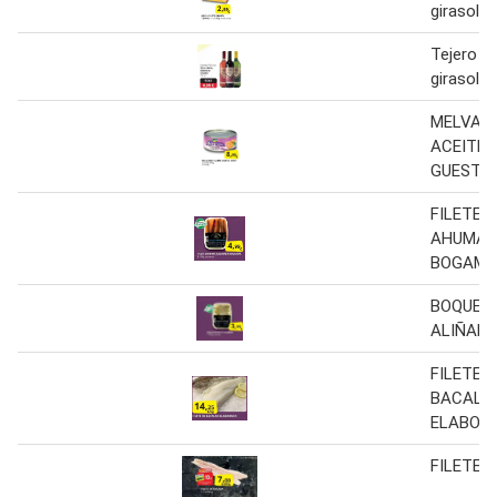
girasol 8
Tejero - 
girasol
MELVA F
ACEITE 
GUEST
FILETE 
AHUMAD
BOGAMA
BOQUERO
ALIÑAD
FILETE D
BACALA
ELABOR
FILETE 