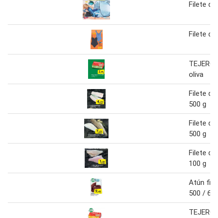
Filete de
Filete de
TEJERO M
oliva
Filete de
500 g
Filete de
500 g
Filete de
100 g
Atún file
500 / 60
TEJERO M