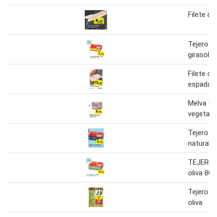
Filete de
Tejero - 
girasol
Filete de
espada 1
Melva fil
vegetal 
Tejero - 
natural
TEJERO M
oliva 80 
Tejero - 
oliva