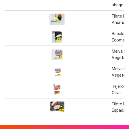
ubago
Filete De
Ahumada
Bacalao F
Ecomsa
Melva Fil
Vegetal 
Melva Fil
Vegetal 
Tejero Fi
Oliva
Filete De
Espada