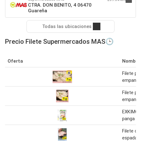
CTRA. DON BENITO, 4 06470
Guareña
Todas las ubicaciones
Precio Filete Supermercados MAS🕒
Oferta
Nombre
Filete p
empana
Filete p
empana
EXKIMO F
panga 48
Filete ce
espada