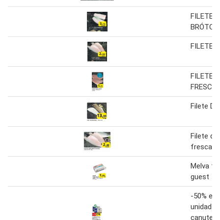
FILETE D
BRÓTOL
FILETE 
FILETE 
FRESCO
Filete D
Filete de
fresca n
Melva fil
guest
-50% en 
unidad fi
canutera 