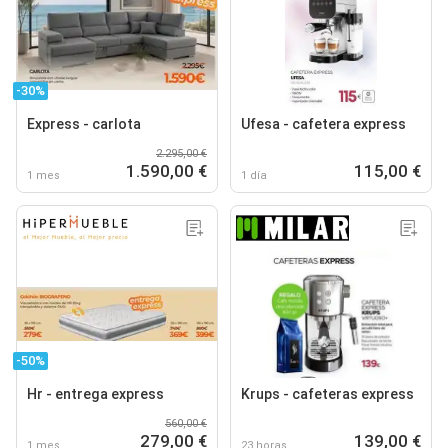
-30%
Express - carlota
Ufesa - cafetera express
2.295,00 €
1.590,00 €
115,00 €
1 mes
1 día
-50%
Hr - entrega express
Krups - cafeteras express
560,00 €
279,00 €
139,00 €
1 mes
23 horas