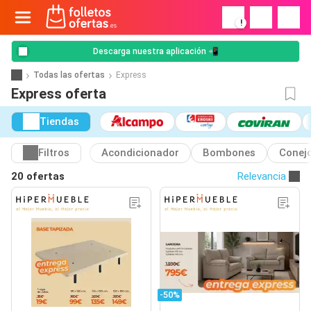
!
Descarga nuestra aplicación 📲
Todas las ofertas
Express
Express oferta
Tiendas
Filtros
Acondicionador
Bombones
Conej
20 ofertas
Relevancia
-50%