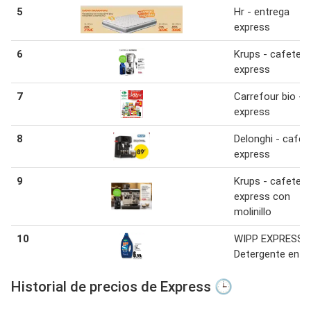
5
Hr - entrega
express
6
Krups - cafeter
express
7
Carrefour bio -
express
8
Delonghi - cafet
express
9
Krups - cafetera
express con
molinillo
10
WIPP EXPRESS
Detergente en ge
Historial de precios de Express 🕒