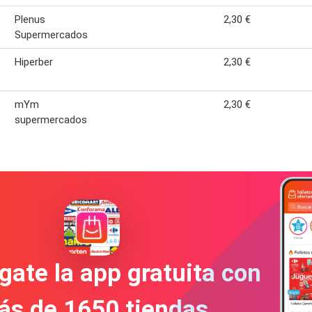
Plenus
2,30 €
Supermercados
Hiperber
2,30 €
mYm
2,30 €
supermercados
gate la app gratuita con
ás de 1650 tiendas