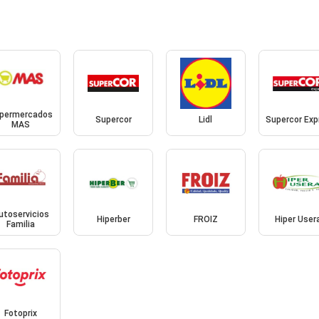
permercados
Supercor
Lidl
Supercor Exp
MAS
utoservicios
Hiperber
FROIZ
Hiper User
Familia
Fotoprix