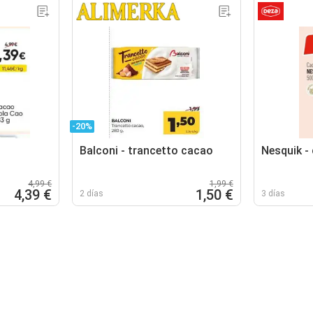
-20%
Balconi - trancetto cacao
Nesquik -
4,99 €
1,99 €
4,39 €
1,50 €
2 días
3 días