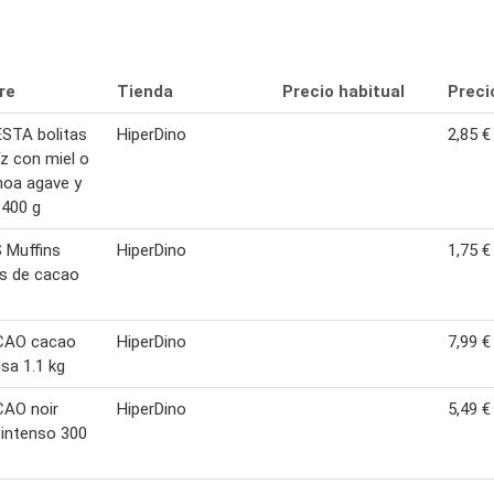
re
Tienda
Precio habitual
Preci
STA bolitas
HiperDino
2,85 €
z con miel o
noa agave y
 400 g
 Muffins
HiperDino
1,75 €
as de cacao
AO cacao
HiperDino
7,99 €
sa 1.1 kg
AO noir
HiperDino
5,49 €
intenso 300