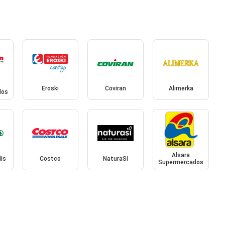
Eroski
Coviran
Alimerka
dos
Alsara
is
Costco
NaturaSí
Supermercados