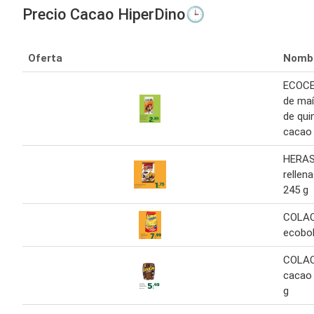
Precio Cacao HiperDino🕒
Oferta
Nomb
ECOCE
de maí
de qui
cacao
HERAS
rellen
245 g
COLAC
ecobol
COLAC
cacao 
g