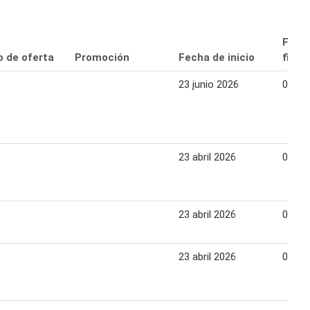
Fech
o de oferta
Promoción
Fecha de inicio
final
23 junio 2026
07 jul
23 abril 2026
07 ma
23 abril 2026
07 ma
23 abril 2026
07 ma