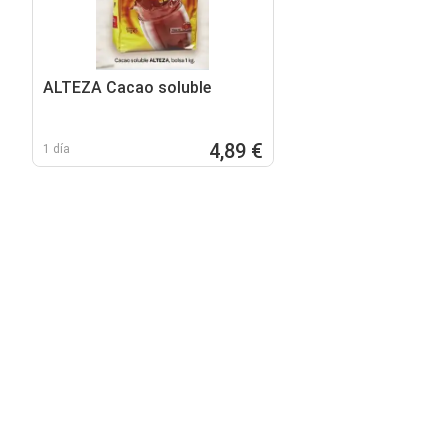
ALTEZA Cacao soluble
4,89 €
1 día