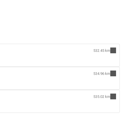
532.45 km
534.96 km
535.02 km