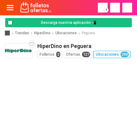
!
Descarga nuestra aplicación 📲
Tiendas
HiperDino
Ubicaciones
Peguera
HiperDino en Peguera
Folletos
2
Ofertas
127
Ubicaciones
288