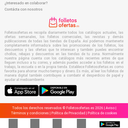
¿Interesado en colaborar?
Contácta con nosotros
Folletosofertas.es recopila diariamente todos los catálogos actuales, las
ofertas semanales, los folletos comerciales, las revistas y demás
publicaciones de todas las tiendas de España. Así podemos mantenerte
completamente informado/a sobre las promociones de los folletos, los
descuentos y las ofertas que te interesan y también puedes encontrar
chollos, rebajas y descuentos en las tiendas de tu zona. Normalmente
nuestra página cuenta con los catálogos más recientes antes de que
lleguen incluso a tu correo, y además puedes acceder a los folletos en el
trabajo, la escuela o en la propia tienda. Establece Folletosofertas.es como
favorita para ahorrar mucho tiempo y dinero. Es más, al leer los folletos de
manera digital también contribuyes a combatir el desperdicio de papel y
ayudar al medioambiente.
Todos los derechos reservados © Folletosofertas.es 2026 |
Aviso
|
Términos y condiciones
|
Política de Privacidad
|
Política de cookies