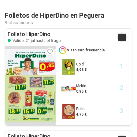
Folletos de HiperDino en Peguera
9 Ubicaciones
Folleto HiperDino
Válido: 21 jul hasta el 6 ago
Visto con frecuencia
Gold
4,98 €
Melón
0,95 €
Pollo
4,75 €
Folleto HiperDino