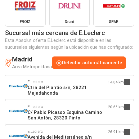
FROIZ
Druni
SPAR
Sucursal más cercana de E.Leclerc
Esta Absolut oferta E.Leclerc está disponible en las
sucursales siguientes según la ubicación que has configurado:
Madrid
Detectar automáticamente
Area Metropolitana
E.Leclerc
14.04 km
Ctra del Plantio s/n, 28221
Majadahonda
E.Leclerc
20.66 km
C/ Pablo Picasso Esquina Camino
San Antón, 28320 Pinto
E.Leclerc
26.91 km
Avenida del Mediterráneo s/n