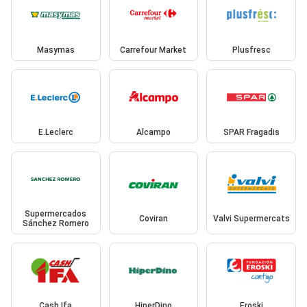
Masymas
Carrefour Market
Plusfresc
E.Leclerc
Alcampo
SPAR Fragadis
Supermercados
Coviran
Valvi Supermercats
Sánchez Romero
Cash Ifa
HiperDino
Eroski