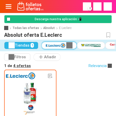
!
Descarga nuestra aplicación 📲
Todas las ofertas
Absolut
E.Leclerc
Absolut oferta E.Leclerc
Tiendas
1
Filtros
Añadir
1 de
4 ofertas
Relevancia