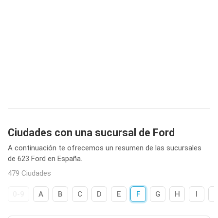
Ciudades con una sucursal de Ford
A continuación te ofrecemos un resumen de las sucursales
de 623 Ford en España.
479 Ciudades
0-9
A
B
C
D
E
F
G
H
I