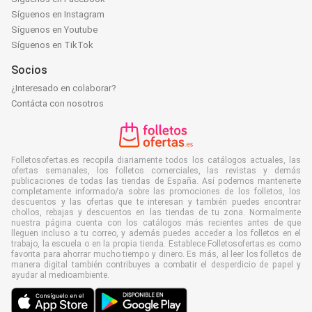
Síguenos en Instagram
Síguenos en Youtube
Síguenos en TikTok
Socios
¿Interesado en colaborar?
Contácta con nosotros
Folletosofertas.es recopila diariamente todos los catálogos actuales, las
ofertas semanales, los folletos comerciales, las revistas y demás
publicaciones de todas las tiendas de España. Así podemos mantenerte
completamente informado/a sobre las promociones de los folletos, los
descuentos y las ofertas que te interesan y también puedes encontrar
chollos, rebajas y descuentos en las tiendas de tu zona. Normalmente
nuestra página cuenta con los catálogos más recientes antes de que
lleguen incluso a tu correo, y además puedes acceder a los folletos en el
trabajo, la escuela o en la propia tienda. Establece Folletosofertas.es como
favorita para ahorrar mucho tiempo y dinero. Es más, al leer los folletos de
manera digital también contribuyes a combatir el desperdicio de papel y
ayudar al medioambiente.