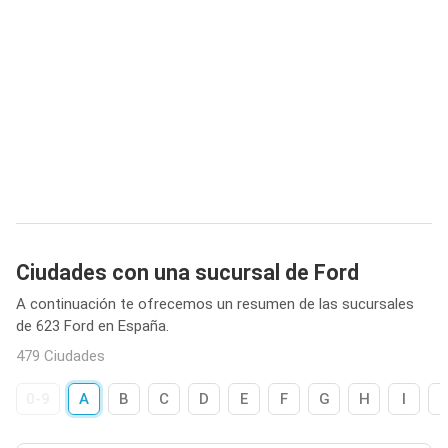
Ciudades con una sucursal de Ford
A continuación te ofrecemos un resumen de las sucursales
de 623 Ford en España.
479 Ciudades
0-9
A
B
C
D
E
F
G
H
I