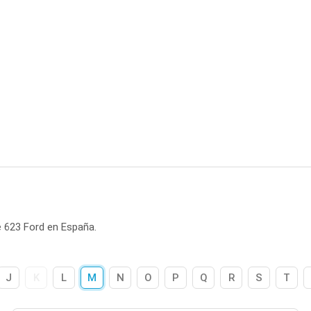
 623 Ford en España.
J
K
L
M
N
O
P
Q
R
S
T