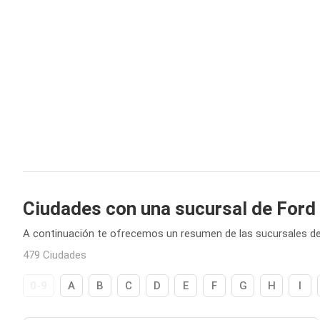
Ciudades con una sucursal de Ford
A continuación te ofrecemos un resumen de las sucursales de
479 Ciudades
0-9
A
B
C
D
E
F
G
H
I