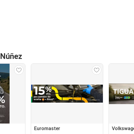
n-Núñez
Euromaster
Volkswag