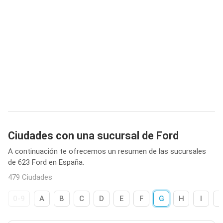
Ciudades con una sucursal de Ford
A continuación te ofrecemos un resumen de las sucursales
de 623 Ford en España.
479 Ciudades
0-9
A
B
C
D
E
F
G
H
I