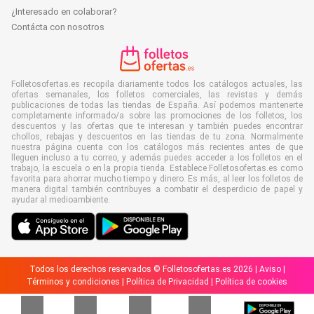
¿Interesado en colaborar?
Contácta con nosotros
Folletosofertas.es recopila diariamente todos los catálogos actuales, las
ofertas semanales, los folletos comerciales, las revistas y demás
publicaciones de todas las tiendas de España. Así podemos mantenerte
completamente informado/a sobre las promociones de los folletos, los
descuentos y las ofertas que te interesan y también puedes encontrar
chollos, rebajas y descuentos en las tiendas de tu zona. Normalmente
nuestra página cuenta con los catálogos más recientes antes de que
lleguen incluso a tu correo, y además puedes acceder a los folletos en el
trabajo, la escuela o en la propia tienda. Establece Folletosofertas.es como
favorita para ahorrar mucho tiempo y dinero. Es más, al leer los folletos de
manera digital también contribuyes a combatir el desperdicio de papel y
ayudar al medioambiente.
Todos los derechos reservados © Folletosofertas.es 2026 |
Aviso
|
Términos y condiciones
|
Política de Privacidad
|
Política de cookies