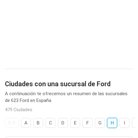
Ciudades con una sucursal de Ford
A continuación te ofrecemos un resumen de las sucursales
de 623 Ford en España.
479 Ciudades
0-9
A
B
C
D
E
F
G
H
I