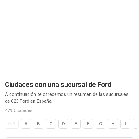
Ciudades con una sucursal de Ford
A continuación te ofrecemos un resumen de las sucursales
de 623 Ford en España.
479 Ciudades
0-9
A
B
C
D
E
F
G
H
I