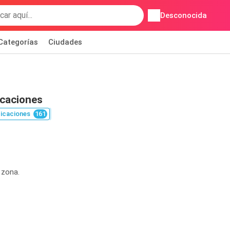
Desconocida
Categorías
Ciudades
icaciones
icaciones
161
 zona.