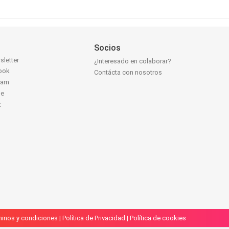
Socios
sletter
¿Interesado en colaborar?
ook
Contácta con nosotros
ram
be
k
inos y condiciones
|
Política de Privacidad
|
Política de cookies