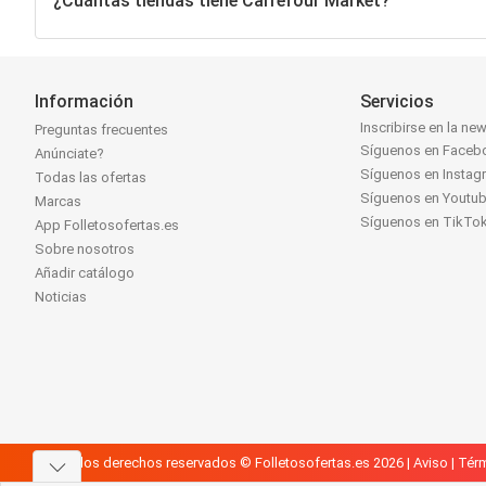
¿Cuántas tiendas tiene Carrefour Market?
Información
Servicios
Inscribirse en la new
Preguntas frecuentes
Síguenos en Faceb
Anúnciate?
Síguenos en Instag
Todas las ofertas
Síguenos en Youtu
Marcas
Síguenos en TikTo
App Folletosofertas.es
Sobre nosotros
Añadir catálogo
Noticias
Todos los derechos reservados © Folletosofertas.es 2026 |
Aviso
|
Térm