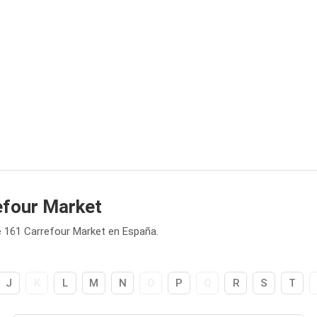
efour Market
 161 Carrefour Market en España.
J
K
L
M
N
O
P
Q
R
S
T