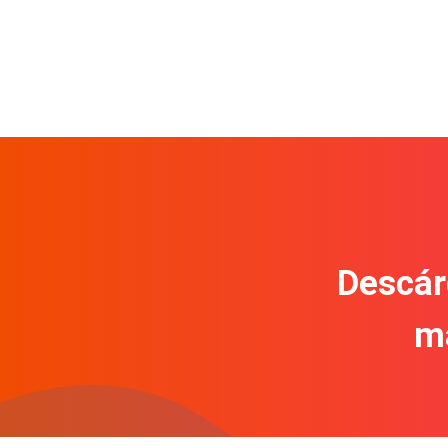
Descár
m