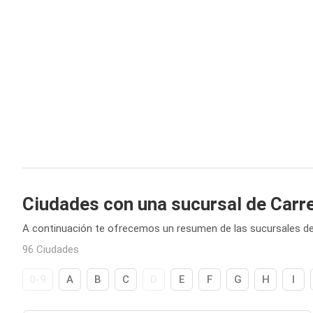
Ciudades con una sucursal de Carr
A continuación te ofrecemos un resumen de las sucursales de
96 Ciudades
0-9
A
B
C
D
E
F
G
H
I