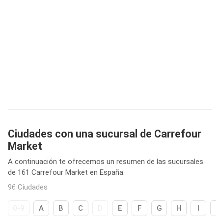
Ciudades con una sucursal de Carrefour
Market
A continuación te ofrecemos un resumen de las sucursales
de 161 Carrefour Market en España.
96 Ciudades
0-9
A
B
C
D
E
F
G
H
I