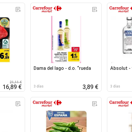
Dama del lago - d.o. “rueda
Absolut -
21,11 €
16,89 €
3,89 €
3 días
3 días