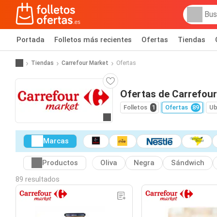
Portada
Folletos más recientes
Ofertas
Tiendas
Tiendas
Carrefour Market
Ofertas
Ofertas de Carrefour
Folletos
1
Ofertas
89
Ub
Ir a la web
Marcas
Productos
Oliva
Negra
Sándwich
89 resultados