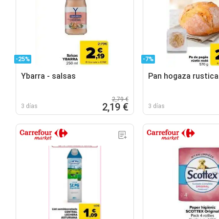
-25%
-7%
Ybarra - salsas
Pan hogaza rustica
2,79 €
2,19 €
3 días
3 días