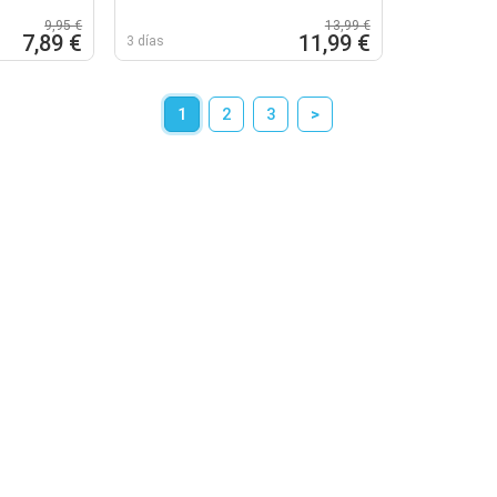
9,95 €
13,99 €
7,89 €
11,99 €
3 días
1
2
3
>