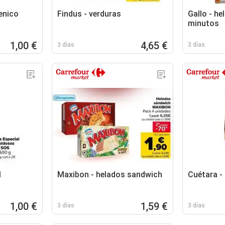
ienico
Findus - verduras
Gallo - he
minutos
1,00 €
4,65 €
3 días
3 días
l
Maxibon - helados sandwich
Cuétara -
1,00 €
1,59 €
3 días
3 días