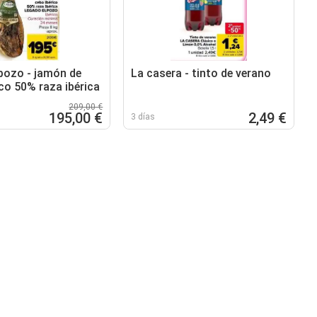
pozo - jamón de
La casera - tinto de verano
co 50% raza ibérica
209,00 €
195,00 €
2,49 €
3 días