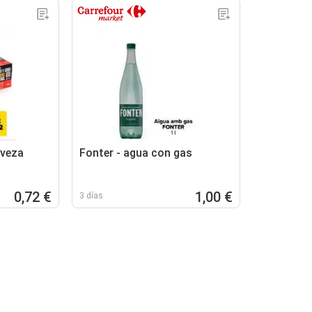
rveza
Fonter - agua con gas
0,72 €
1,00 €
3 días