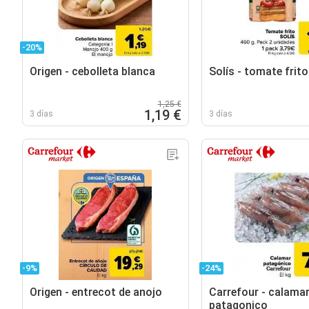
-20%
Origen - cebolleta blanca
Solís - tomate frito
1,25 €
1,19 €
3 días
3 días
-9%
-24%
Origen - entrecot de anojo
Carrefour - calama
patagonico