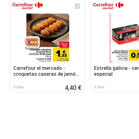
Carrefour el mercado -
Estrella galicia - ce
croquetas caseras de jamón
especial
ibérico
4,40 €
3 días
3 días