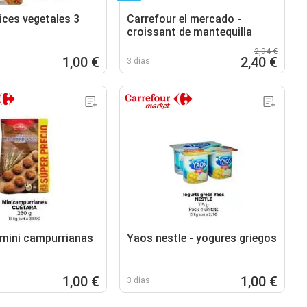
lices vegetales 3
Carrefour el mercado -
croissant de mantequilla
2,94 €
1,00 €
2,40 €
3 días
 mini campurrianas
Yaos nestle - yogures griegos
1,00 €
1,00 €
3 días