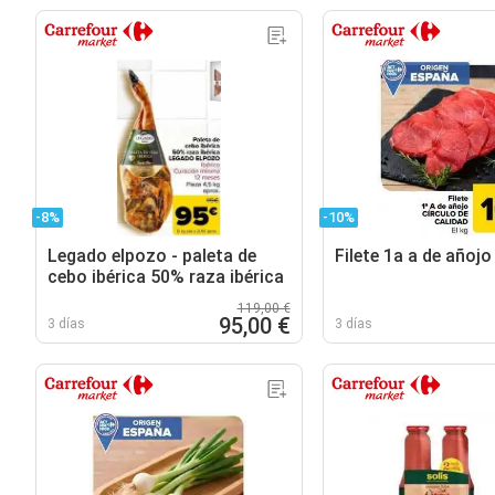
-8%
-10%
Legado elpozo - paleta de
Filete 1a a de añojo
cebo ibérica 50% raza ibérica
119,00 €
95,00 €
3 días
3 días