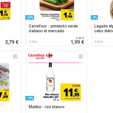
-20%
-4%
Carrefour - pimiento verde
Legado el
italiano el mercado
cebo ibéri
2,49 €
3,79 €
1,99 €
3 días
3 días
-14%
r
Malibú - ron blanco