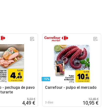
-15%
 - pechuga de pavo
Carrefour - pulpo el mercado
aturarte
5,23 €
12,45 €
4,49 €
10,95 €
3 días