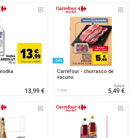
-24%
 vodka
Carrefour - churrasco de
vacuno
5,82 €
13,99 €
5,49 €
3 días