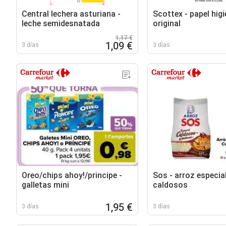
Central lechera asturiana -
Scottex - papel hig
leche semidesnatada
original
1,17 €
1,09 €
3 días
3 días
Oreo/chips ahoy!/principe -
Sos - arroz especia
galletas mini
caldosos
1,95 €
3 días
3 días