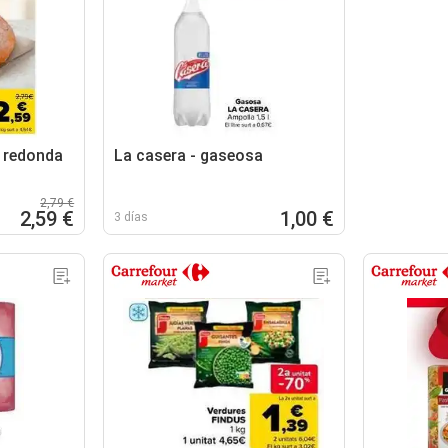
 redonda
La casera - gaseosa
2,79 €
2,59 €
1,00 €
3 días