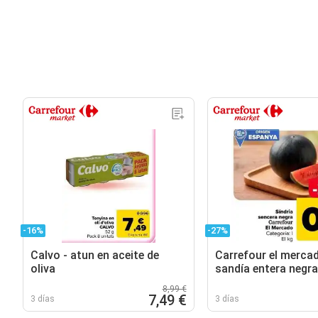
-16%
-27%
Calvo - atun en aceite de
Carrefour el mercad
oliva
sandía entera negra
8,99 €
7,49 €
3 días
3 días