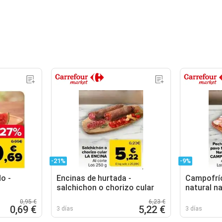
-21%
-9%
o -
Encinas de hurtada -
Campofrío
salchichon o chorizo cular
natural n
0,95 €
6,23 €
0,69 €
5,22 €
3 días
3 días