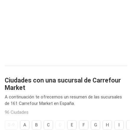
Ciudades con una sucursal de Carrefour
Market
A continuación te ofrecemos un resumen de las sucursales
de 161 Carrefour Market en España.
96 Ciudades
0-9
A
B
C
D
E
F
G
H
I