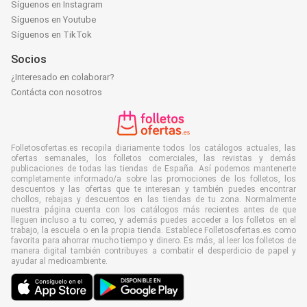
Síguenos en Instagram
Síguenos en Youtube
Síguenos en TikTok
Socios
¿Interesado en colaborar?
Contácta con nosotros
Folletosofertas.es recopila diariamente todos los catálogos actuales, las
ofertas semanales, los folletos comerciales, las revistas y demás
publicaciones de todas las tiendas de España. Así podemos mantenerte
completamente informado/a sobre las promociones de los folletos, los
descuentos y las ofertas que te interesan y también puedes encontrar
chollos, rebajas y descuentos en las tiendas de tu zona. Normalmente
nuestra página cuenta con los catálogos más recientes antes de que
lleguen incluso a tu correo, y además puedes acceder a los folletos en el
trabajo, la escuela o en la propia tienda. Establece Folletosofertas.es como
favorita para ahorrar mucho tiempo y dinero. Es más, al leer los folletos de
manera digital también contribuyes a combatir el desperdicio de papel y
ayudar al medioambiente.