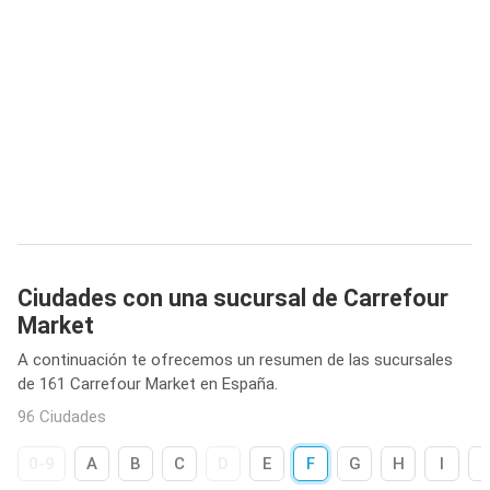
Ciudades con una sucursal de Carrefour
Market
A continuación te ofrecemos un resumen de las sucursales
de 161 Carrefour Market en España.
96 Ciudades
0-9
A
B
C
D
E
F
G
H
I