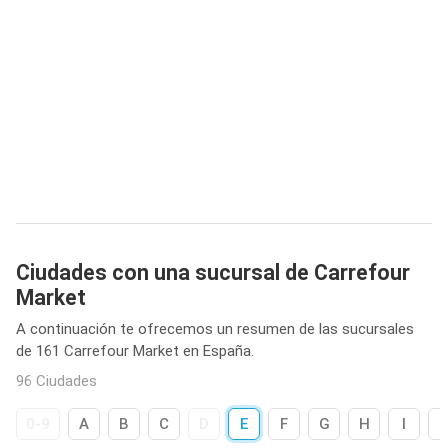
Ciudades con una sucursal de Carrefour
Market
A continuación te ofrecemos un resumen de las sucursales
de 161 Carrefour Market en España.
96 Ciudades
0-9
A
B
C
D
E
F
G
H
I