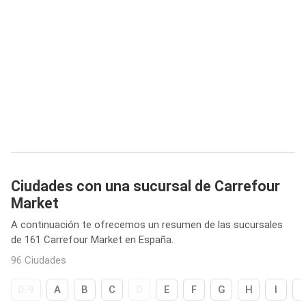
Ciudades con una sucursal de Carrefour
Market
A continuación te ofrecemos un resumen de las sucursales
de 161 Carrefour Market en España.
96 Ciudades
0-9
A
B
C
D
E
F
G
H
I