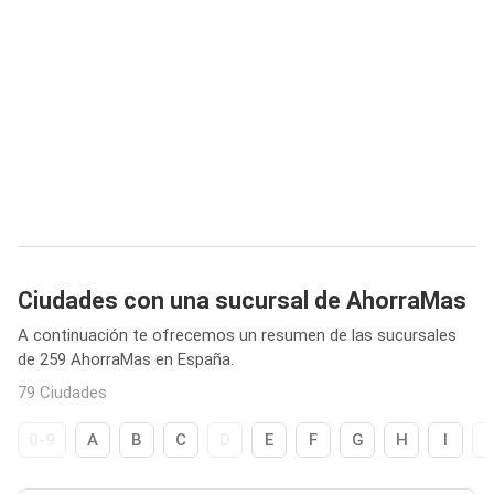
Ciudades con una sucursal de AhorraMas
A continuación te ofrecemos un resumen de las sucursales
de 259 AhorraMas en España.
79 Ciudades
0-9
A
B
C
D
E
F
G
H
I