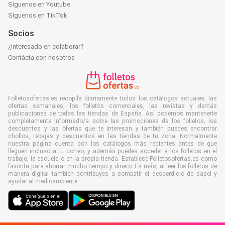
Síguenos en Youtube
Síguenos en TikTok
Socios
¿Interesado en colaborar?
Contácta con nosotros
Folletosofertas.es recopila diariamente todos los catálogos actuales, las
ofertas semanales, los folletos comerciales, las revistas y demás
publicaciones de todas las tiendas de España. Así podemos mantenerte
completamente informado/a sobre las promociones de los folletos, los
descuentos y las ofertas que te interesan y también puedes encontrar
chollos, rebajas y descuentos en las tiendas de tu zona. Normalmente
nuestra página cuenta con los catálogos más recientes antes de que
lleguen incluso a tu correo, y además puedes acceder a los folletos en el
trabajo, la escuela o en la propia tienda. Establece Folletosofertas.es como
favorita para ahorrar mucho tiempo y dinero. Es más, al leer los folletos de
manera digital también contribuyes a combatir el desperdicio de papel y
ayudar al medioambiente.