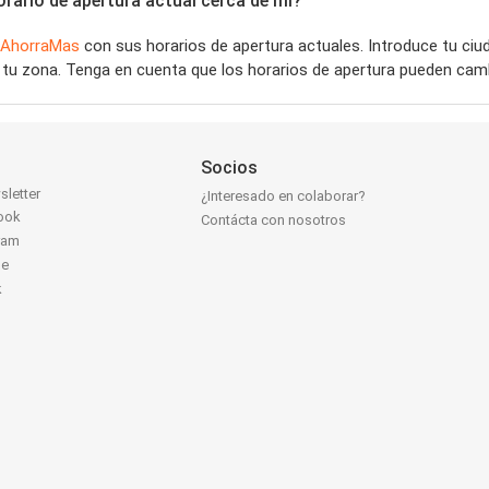
ario de apertura actual cerca de mí?
AhorraMas
con sus horarios de apertura actuales. Introduce tu ci
tu zona. Tenga en cuenta que los horarios de apertura pueden camb
Socios
sletter
¿Interesado en colaborar?
ook
Contácta con nosotros
ram
be
k