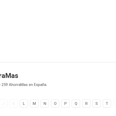
rraMas
e 259 AhorraMas en España.
J
K
L
M
N
O
P
Q
R
S
T